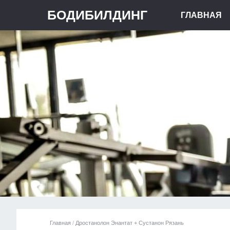
БОДИБИЛДИНГ
ГЛАВНАЯ
Главная
/
Дростанолон Энантат + Сустанон Рязань