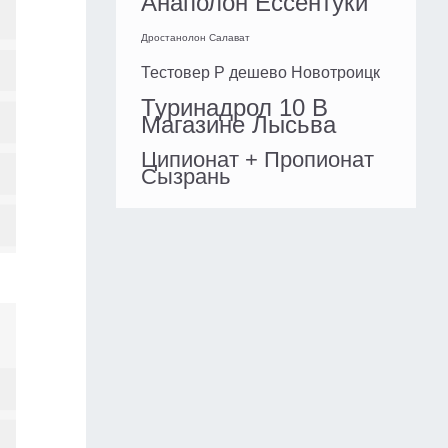
Анаполон Ессентуки
Дростанолон Салават
Тестовер P дешево Новотроицк
Туринадрол 10 В
Магазине Лысьва
Ципионат + Пропионат
Сызрань