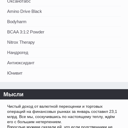
Оксанотабс
Amino Drive Black
Bodyharm
BCAA 3:1:2 Powder
Nitrox Therapy
Нандрогед
Антиоксидант
Юнивит
Мысли
Чистый доход от валютной переоценки и торговых
операций на финансовых рынках за январь составил 23,1
млрд. Все мы, соскучившись по настоящему теплу, ждём
его с большим нетерпением.
Взрослые мужики сказали ей, что если родственники не