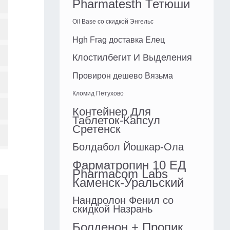
Pharmatesth Тетюши
Oil Base со скидкой Энгельс
Hgh Frag доставка Елец
Клостилбегит И Выделения
Провирон дешево Вязьма
Кломид Петухово
Контейнер Для
Таблеток-Капсул
Сретенск
Болдабол Йошкар-Ола
Фарматропин 10 ЕД
Pharmacom Labs
Каменск-Уральский
Нандролон Фенил со
скидкой Назрань
Болденон + Пропик