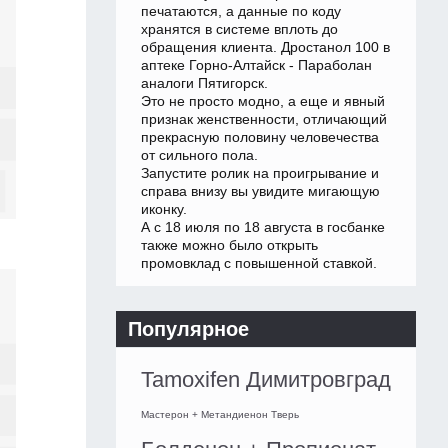
печатаются, а данные по коду
хранятся в системе вплоть до
обращения клиента. Дростанол 100 в
аптеке Горно-Алтайск - Параболан
аналоги Пятигорск.
Это не просто модно, а еще и явный
признак женственности, отличающий
прекрасную половину человечества
от сильного пола.
Запустите ролик на проигрывание и
справа внизу вы увидите мигающую
иконку.
А с 18 июля по 18 августа в госбанке
также можно было открыть
промовклад с повышенной ставкой.
Популярное
Tamoxifen Димитровград
Мастерон + Метандиенон Тверь