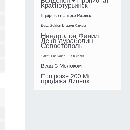
Болденон + Пропионат
Краснотурьинск
Equipoise в аптеке Ижевск
Дека Golden Dragon Кимры
Нандролон Фенил +
Дека дураболин
Севастополь
Купить Пронабол-10 Климовск
Bcaa С Молоком
Equipoise 200 Мг
продажа Липецк