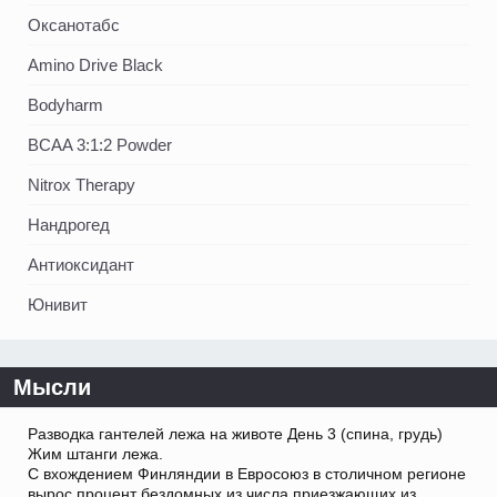
Оксанотабс
Amino Drive Black
Bodyharm
BCAA 3:1:2 Powder
Nitrox Therapy
Нандрогед
Антиоксидант
Юнивит
Мысли
Разводка гантелей лежа на животе День 3 (спина, грудь)
Жим штанги лежа.
С вхождением Финляндии в Евросоюз в столичном регионе
вырос процент бездомных из числа приезжающих из