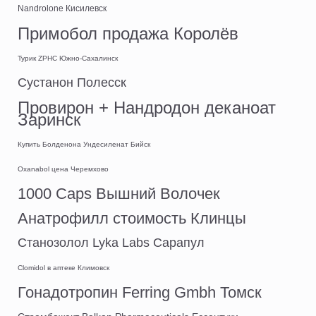
Nandrolone Кисилевск
Примобол продажа Королёв
Турик ZPHC Южно-Сахалинск
Сустанон Полесск
Провирон + Нандродон деканоат
Заринск
Купить Болденона Ундесиленат Бийск
Oxanabol цена Черемхово
1000 Caps Вышний Волочек
Анатрофилл стоимость Клинцы
Станозолол Lyka Labs Сарапул
Clomidol в аптеке Климовск
Гонадотропин Ferring Gmbh Томск