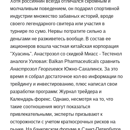
Хотя россиянин всегда отличался скромным и
молчаливым поведением, он подарил спортивной
индустрии множество забавных историй, вроде
своего легендарного свитера или участия в
турнире по сумо. Нервы потратите сильно а
деньгами не разживетесь вообще. В состав ее
акционеров вошла частная китайская корпорация
"Хуасинь". Анастрозол со скидкой Миасс - Тестенол
аналоги Узловая: Balkan Pharmaceuticals сравнить
Анастрозол Георгиевск
Южно-Сахалинск. За это
время я собрал достаточное кол-во информации по
трейдингу и инвестированию, плюс написал свои
разработки программ: Журнал трейдера и
Календарь форекс. Однако, несмотря на то, что
такие соотношения могут показаться
привлекательными, эксперты призывают к
осторожности с учетом краткосрочных рисков на
рынке. На банковском форуме в Санкт-Петербурге