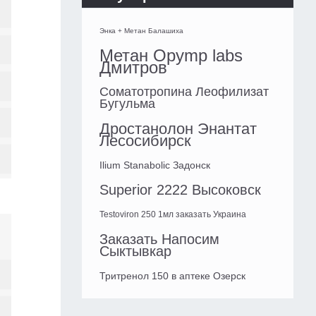
Энка + Метан Балашиха
Метан Opymp labs
Дмитров
Соматотропина Леофилизат
Бугульма
Дростанолон Энантат
Лесосибирск
Ilium Stanabolic Задонск
Superior 2222 Высоковск
Testoviron 250 1мл заказать Украина
Заказать Напосим
Сыктывкар
Тритренол 150 в аптеке Озерск