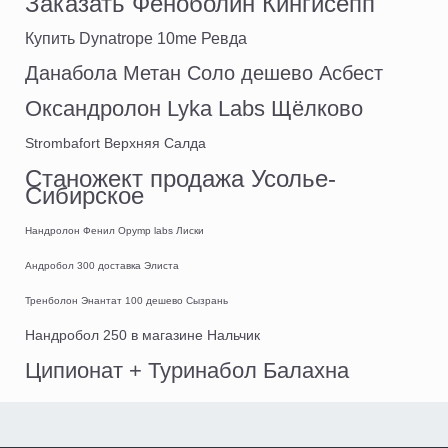
Заказать Феноболин Кингисепп
Купить Dynatrope 10me Ревда
Данабола Метан Соло дешево Асбест
Оксандролон Lyka Labs Щёлково
Strombafort Верхняя Салда
Станожект продажа Усолье-
Сибирское
Нандролон Фенил Opymp labs Лиски
Андробол 300 доставка Элиста
Тренболон Энантат 100 дешево Сызрань
Нандробол 250 в магазине Нальчик
Ципионат + Туринабол Балахна