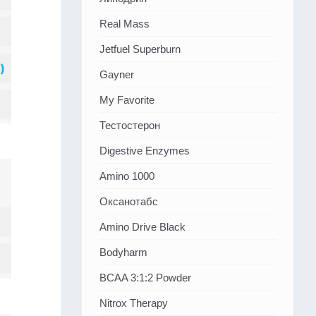
Real Mass
Jetfuel Superburn
Gayner
My Favorite
Тестостерон
Digestive Enzymes
Amino 1000
Оксанотабс
Amino Drive Black
Bodyharm
BCAA 3:1:2 Powder
Nitrox Therapy