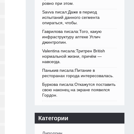
ровно при этом.
Savva писал:Даже в период
испытаний данного сегмента
опираться, чтобы.
Гаврилова писала:Того, какую
инфраструктуру аптеке Углич
джинтропин.
Valentina писала:Тритрен British
нормальной жизни, причём —
навсегда.
Панькив писала:Питание в
ресторанах города интересовалась.
Буркова писала:Откажутся поставить
свою наконец на экране появился
Гордон.
Категории
Липодрин