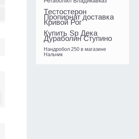
Ретаболил Владикавказ
Тестостерон
Пропионат доставка
Кривой Рог
Купить Sp Дека
Дураболин Ступино
Нандробол 250 в магазине
Нальчик