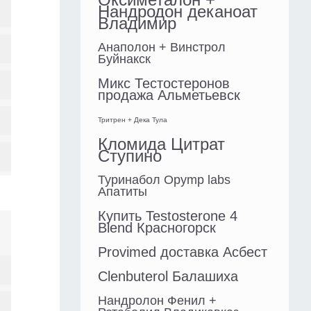
Нандродон деканоат
Владимир
Анаполон + Винстрол
Буйнакск
Микс Тестостеронов
продажа Альметьевск
Тритрен + Дека Тула
Кломида Цитрат
Ступино
Туринабол Opymp labs
Апатиты
Купить Testosterone 4
Blend Красногорск
Provimed доставка Асбест
Clenbuterol Балашиха
Нандролон Фенил +