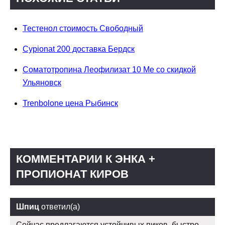
Тестенол стоимость Свободный
Cypionat 200 доставка Бердск
Соматотропина Леофилизат 10 Me со скидкой
Ульяновск
Trenbolone цена Рыбинск
КОММЕНТАРИИ К ЭНКА +
ПРОПИОНАТ КИРОВ
Шпиц
ответил(а)
Сейчас предлагаются устойчивых пиков, быстро