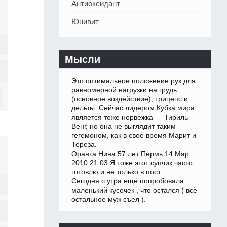
Антиоксидант
Юнивит
Мысли
Это оптимальное положение рук для
равномерной нагрузки на грудь
(основное воздействие), трицепс и
дельты. Сейчас лидером Кубка мира
является тоже норвежка — Тириль
Венг, но она не выглядит таким
гегемоном, как в свое время Марит и
Тереза.
Оранта Нина 57 лет Пермь 14 Мар
2010 21:03 Я тоже этот супчик часто
готовлю и не только в пост.
Сегодня с утра ещё попробовала
маленький кусочек , что остался ( всё
остальное муж съел ).