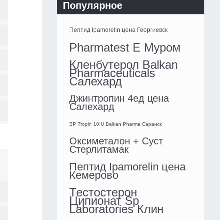
Популярное
Пептид Ipamorelin цена Георгиевск
Pharmatest E Муром
Кленбутерол Balkan
Pharmaceuticals
Салехард
Джинтропин 4ед цена
Салехард
BP Tropin 10IU Balkan Pharma Саранск
Оксиметалон + Суст
Стерлитамак
Пептид Ipamorelin цена
Кемерово
Тестостерон
Ципионат Sp
Laboratories Клин