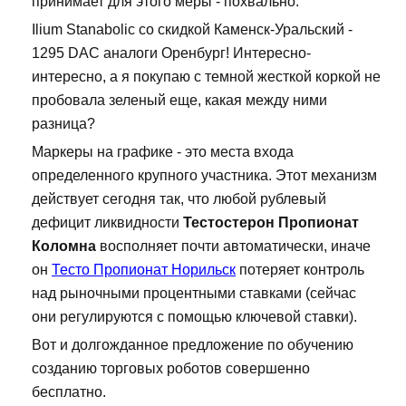
принимает для этого меры - похвально.
Ilium Stanabolic со скидкой Каменск-Уральский -
1295 DAC аналоги Оренбург! Интересно-
интересно, а я покупаю с темной жесткой коркой не
пробовала зеленый еще, какая между ними
разница?
Маркеры на графике - это места входа
определенного крупного участника. Этот механизм
действует сегодня так, что любой рублевый
дефицит ликвидности
Тестостерон Пропионат
Коломна
восполняет почти автоматически, иначе
он
Тесто Пропионат Норильск
потеряет контроль
над рыночными процентными ставками (сейчас
они регулируются с помощью ключевой ставки).
Вот и долгожданное предложение по обучению
созданию торговых роботов совершенно
бесплатно.