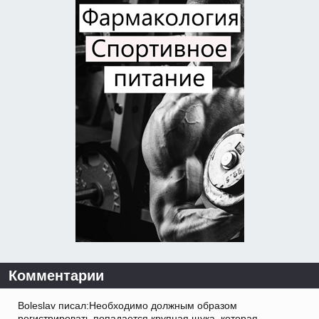
Комментарии
Boleslav писал:Необходимо должным образом
регистрировать попадается крупная щука, которая.