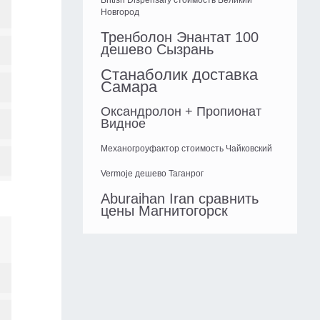
British Dispensary стоимость Великий
Новгород
Тренболон Энантат 100
дешево Сызрань
Станаболик доставка
Самара
Оксандролон + Пропионат
Видное
Механогроуфактор стоимость Чайковский
Vermoje дешево Таганрог
Aburaihan Iran сравнить
цены Магнитогорск