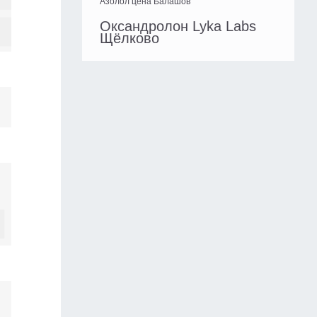
Азолол цена Балашов
Оксандролон Lyka Labs
Щёлково