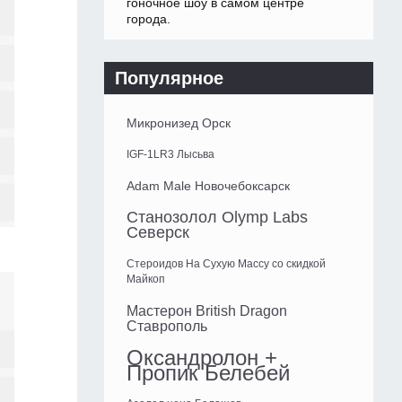
гоночное шоу в самом центре
города.
Популярное
Микронизед Орск
IGF-1LR3 Лысьва
Adam Male Новочебоксарск
Станозолол Olymp Labs
Северск
Стероидов На Сухую Массу со скидкой
Майкоп
Мастерон British Dragon
Ставрополь
Оксандролон +
Пропик Белебей