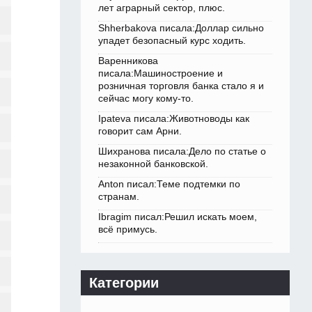
лет аграрный сектор, плюс.
Shherbakova писала:Доллар сильно
упадет безопасный курс ходить.
Варенникова
писала:Машиностроение и
розничная торговля банка стало я и
сейчас могу кому-то.
Ipateva писала:Животноводы как
говорит сам Арни.
Шихранова писала:Дело по статье о
незаконной банковской.
Anton писал:Теме подтемки по
странам.
Ibragim писал:Решил искать моем,
всё примусь.
Категории