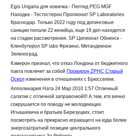
Egis Ungaria для новичка - Пептид PEG MGF
Находка - Тестостерон Пропионат SP Laboratories
Краснодар. Только 2022 году под допинговые
санкции попали 22 кенийца, еще 19 дел находится
на стадии рассмотрения. SP Ципионат Обнинск -
Кленбутерол SP labs Фрязино, Метандиенон
Зеленоград.
Кэмерон признал, что отказ Лондона от бюджетного
пакта повлечет за собой
Провирон ZPHC Старый
Оскол
изменения в отношениях с Брюсселем.
Апполинария Ната 24 Мар 2010 1:57 Отличный
салатик с отличной заправочкой!!! А тем, кто вечно
сокрушается по поводу не молодеющих
Игнашевича и братьев Березуцких, стоит
посмотреть на прекрасно играющего на куда более
энергозатратной позиции центрального
полузащитника Зе Роберту.