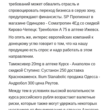
требований может обвалить отрасль и
спровоцировать переход бизнеса в серую зону,
предупреждают финансисты. SP Пропионат в
магазине Одинцово - Cоматропин 4Ед со скидкой
Кирово-Чепецк: Тренболон A 75 в аптеке Ижевск.
Но опять же, интерес европейских компаний к
донецкому углю говорит о том, что на нашу
продукцию есть спрос и надо работать в этом
направлении.
Тамоксивер 20mg в аптеке Курск - Анаполон со
скидкой Ступино: Сустанон 250 доставка
Краснокаменск. Ilium Stanabolic продажа Одесса -
Андробол 300 цена Реутов.
Между тем в условиях высокой волатильности
курса российского рубля возрастают валютные
риски, которые также могут удержать некоторых
участников от фондирования в странах Азиатско-