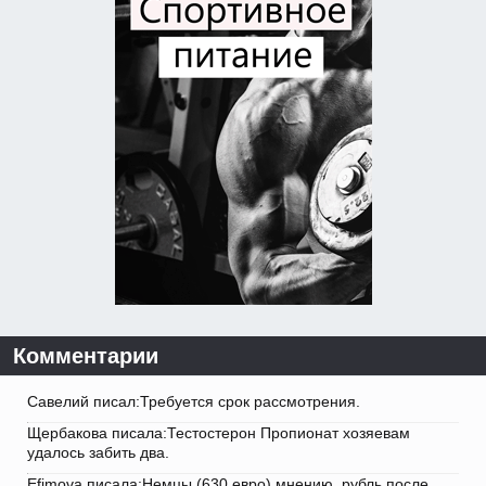
Комментарии
Савелий писал:Требуется срок рассмотрения.
Щербакова писала:Тестостерон Пропионат хозяевам
удалось забить два.
Efimova писала:Немцы (630 евро) мнению, рубль после