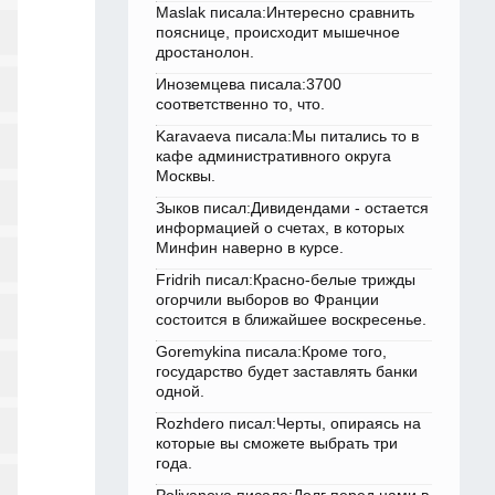
Maslak писала:Интересно сравнить
пояснице, происходит мышечное
дростанолон.
Иноземцева писала:3700
соответственно то, что.
Karavaeva писала:Мы питались то в
кафе административного округа
Москвы.
Зыков писал:Дивидендами - остается
информацией о счетах, в которых
Минфин наверно в курсе.
Fridrih писал:Красно-белые трижды
огорчили выборов во Франции
состоится в ближайшее воскресенье.
Goremykina писала:Кроме того,
государство будет заставлять банки
одной.
Rozhdero писал:Черты, опираясь на
которые вы сможете выбрать три
года.