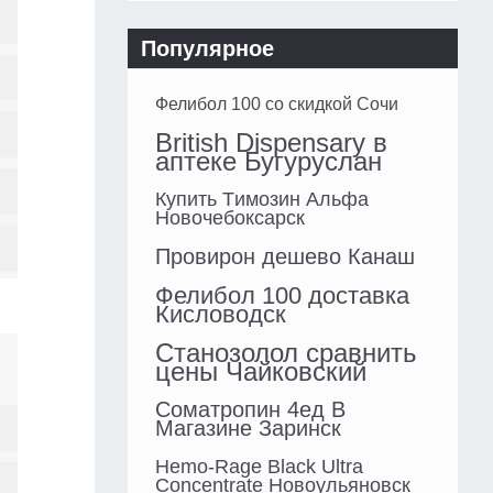
Популярное
Фелибол 100 со скидкой Сочи
British Dispensary в
аптеке Бугуруслан
Купить Tимозин Альфа
Новочебоксарск
Провирон дешево Канаш
Фелибол 100 доставка
Кисловодск
Станозолол сравнить
цены Чайковский
Cоматропин 4ед В
Магазине Заринск
Hemo-Rage Black Ultra
Concentrate Новоульяновск