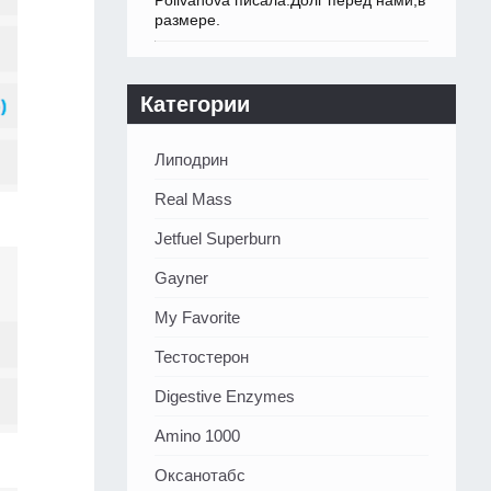
Polivanova писала:Долг перед нами,в
размере.
Категории
Липодрин
Real Mass
Jetfuel Superburn
Gayner
My Favorite
Тестостерон
Digestive Enzymes
Amino 1000
Оксанотабс