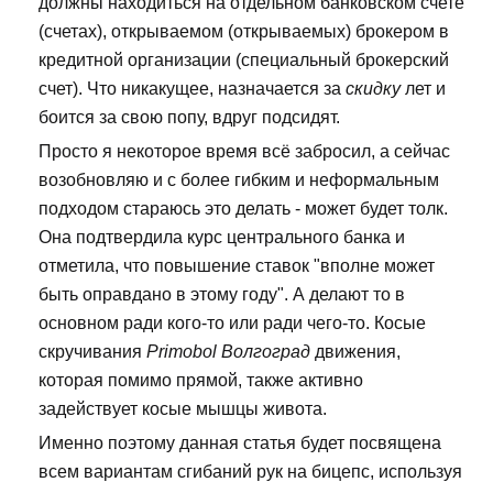
должны находиться на отдельном банковском счете
(счетах), открываемом (открываемых) брокером в
кредитной организации (специальный брокерский
счет). Что никакущее, назначается за
скидку
лет и
боится за свою попу, вдруг подсидят.
Просто я некоторое время всё забросил, а сейчас
возобновляю и с более гибким и неформальным
подходом стараюсь это делать - может будет толк.
Она подтвердила курс центрального банка и
отметила, что повышение ставок "вполне может
быть оправдано в этому году". А делают то в
основном ради кого-то или ради чего-то. Косые
скручивания
Primobol Волгоград
движения,
которая помимо прямой, также активно
задействует косые мышцы живота.
Именно поэтому данная статья будет посвящена
всем вариантам сгибаний рук на бицепс, используя