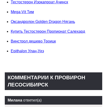
Тестостерон Изокапроат Ачинск
Mega-Vit Тим
Оксандролон Golden Dragon Нягань
Купить Тестостерон Пропионат Салехард
Винстрол дешево Троицк
Epithalon Улан-Удэ
КОММЕНТАРИИ К ПРОВИРОН
ЛЕСОСИБИРСК
Милана
ответил(а)