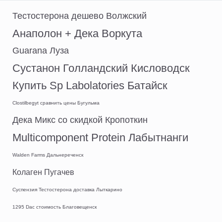
Тестостерона дешево Волжский
Анаполон + Дека Воркута
Guarana Луза
Сустанон Голландский Кисловодск
Купить Sp Labolatories Батайск
Clostilbegyt сравнить цены Бугульма
Дека Микс со скидкой Кропоткин
Multicomponent Protein Лабытнанги
Walden Farms Дальнереченск
Колаген Пугачев
Суспензия Тестостерона доставка Лыткарино
1295 Dac стоимость Благовещенск