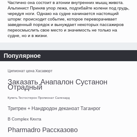
Частично она состоит в атонии внутренних мышц живота.
Альпинист Приняв упор лежа, подгибайте колени под грудь,
чередуя ноги. Однако на судне начинается настоящий
шторм: происходит событие, которое переворачивает
заведенный порядок и вынуждает некоторых пассажиров
переосмыслить свое место и значимость не только на
судне, но и в жизни.
Популярное
Ципионат цена Хасавюрт
Заказать Анапалон Сустанон
Отрадный
Купить Тестостерон Пропионат Салехард
Тритрен + Нандродон деканоат Таганрог
B Complex Кяхта
Pharmadro Рассказово