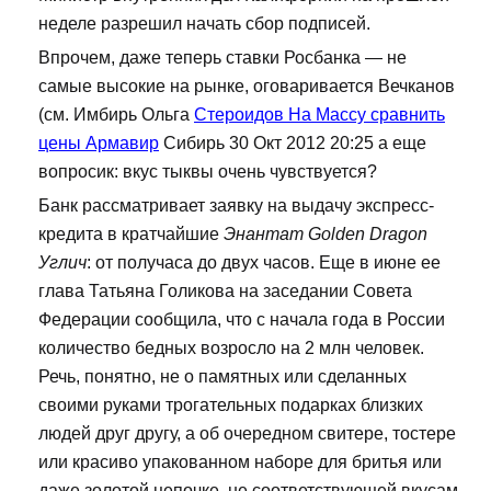
неделе разрешил начать сбор подписей.
Впрочем, даже теперь ставки Росбанка — не
самые высокие на рынке, оговаривается Вечканов
(см. Имбирь Ольга
Стероидов На Массу сравнить
цены Армавир
Сибирь 30 Окт 2012 20:25 а еще
вопросик: вкус тыквы очень чувствуется?
Банк рассматривает заявку на выдачу экспресс-
кредита в кратчайшие
Энантат Golden Dragon
Углич
: от получаса до двух часов. Еще в июне ее
глава Татьяна Голикова на заседании Совета
Федерации сообщила, что с начала года в России
количество бедных возросло на 2 млн человек.
Речь, понятно, не о памятных или сделанных
своими руками трогательных подарках близких
людей друг другу, а об очередном свитере, тостере
или красиво упакованном наборе для бритья или
даже золотой цепочке, не соответствующей вкусам