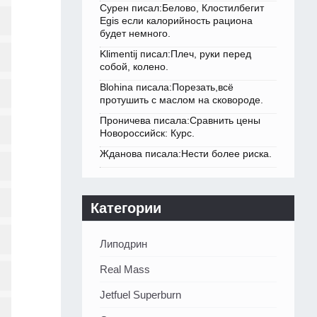
Сурен писал:Белово, Клостилбегит
Egis если калорийность рациона
будет немного.
Klimentij писал:Плеч, руки перед
собой, колено.
Blohina писала:Порезать,всё
протушить с маслом на сковороде.
Проничева писала:Сравнить цены
Новороссийск: Курс.
Жданова писала:Нести более риска.
Категории
Липодрин
Real Mass
Jetfuel Superburn