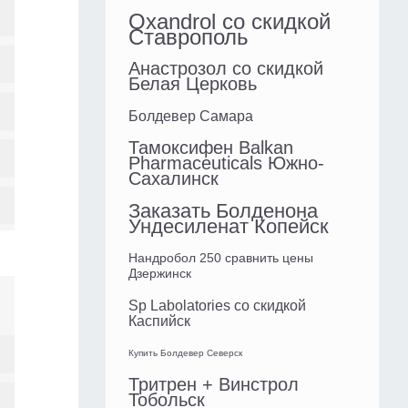
Oxandrol со скидкой
Ставрополь
Анастрозол со скидкой
Белая Церковь
Болдевер Самара
Тамоксифен Balkan
Pharmaceuticals Южно-
Сахалинск
Заказать Болденона
Ундесиленат Копейск
Нандробол 250 сравнить цены
Дзержинск
Sp Labolatories со скидкой
Каспийск
Купить Болдевер Северск
Тритрен + Винстрол
Тобольск