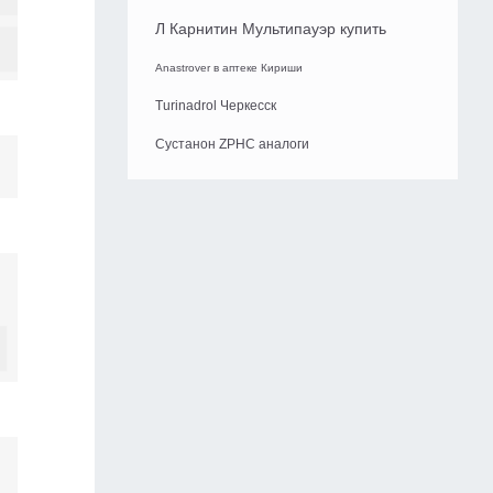
Л Карнитин Мультипауэр купить
Anastrover в аптеке Кириши
Turinadrol Черкесск
Сустанон ZPHC аналоги